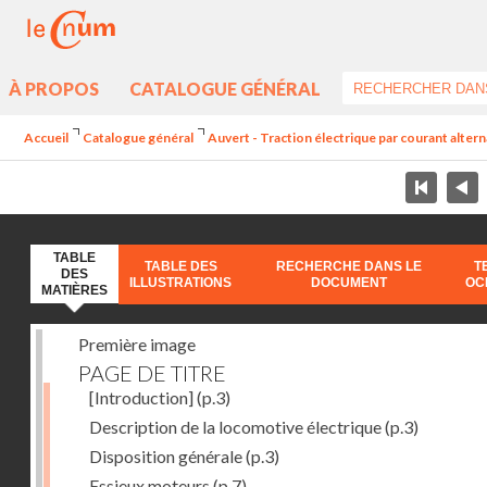
À PROPOS
CATALOGUE GÉNÉRAL
Accueil
Catalogue général
Auvert - Traction électrique par courant alter
TABLE
TABLE DES
RECHERCHE DANS LE
T
DES
ILLUSTRATIONS
DOCUMENT
OC
MATIÈRES
Première image
PAGE DE TITRE
[Introduction]
(p.3)
Description de la locomotive électrique
(p.3)
Disposition générale
(p.3)
Essieux moteurs
(p.7)