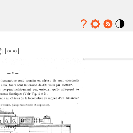
Mode
contraste
élévé