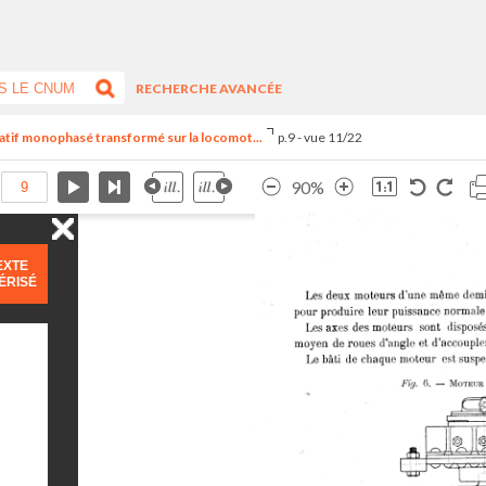
RECHERCHE AVANCÉE
natif monophasé transformé sur la locomot...
p.9 - vue 11/22
90%
EXTE
ÉRISÉ