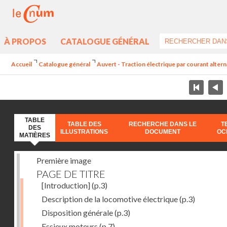
À PROPOS
CATALOGUE GÉNÉRAL
Accueil
Catalogue général
Auvert - Traction électrique par courant alter
TABLE
TABLE DES
RECHERCHE DANS LE
T
DES
ILLUSTRATIONS
DOCUMENT
OC
MATIÈRES
Première image
PAGE DE TITRE
[Introduction]
(p.3)
Description de la locomotive électrique
(p.3)
Disposition générale
(p.3)
Essieux moteurs
(p.7)