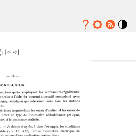
Mode
contraste
élévé