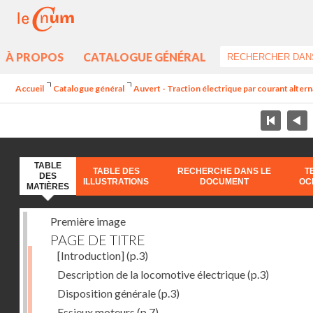
À PROPOS
CATALOGUE GÉNÉRAL
Accueil
Catalogue général
Auvert - Traction électrique par courant alter
TABLE
TABLE DES
RECHERCHE DANS LE
T
DES
ILLUSTRATIONS
DOCUMENT
OC
MATIÈRES
Première image
PAGE DE TITRE
[Introduction]
(p.3)
Description de la locomotive électrique
(p.3)
Disposition générale
(p.3)
Essieux moteurs
(p.7)