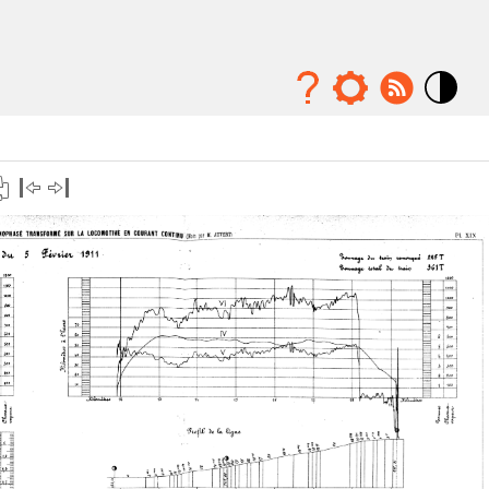
Mode
contraste
élévé