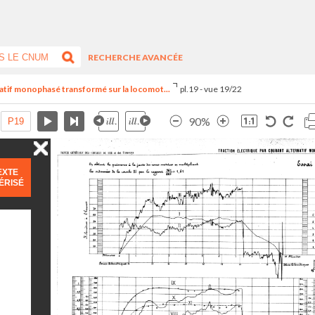
RECHERCHE AVANCÉE
natif monophasé transformé sur la locomot...
pl.19 - vue 19/22
90%
EXTE
ÉRISÉ