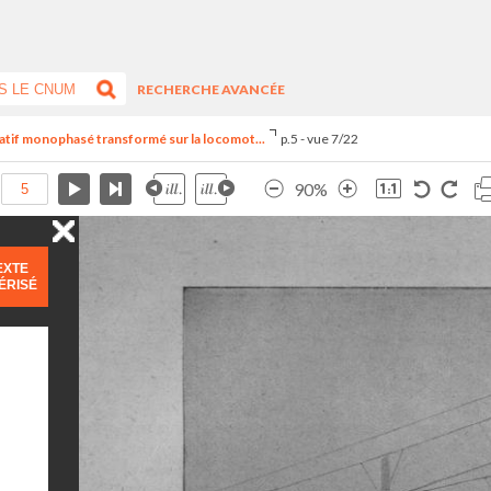
RECHERCHE AVANCÉE
natif monophasé transformé sur la locomot...
p.5 - vue 7/22
90%
EXTE
ÉRISÉ