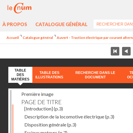
À PROPOS
CATALOGUE GÉNÉRAL
Accueil
Catalogue général
Auvert - Traction électrique par courant alter
TABLE
TABLE DES
RECHERCHE DANS LE
T
DES
ILLUSTRATIONS
DOCUMENT
OC
MATIÈRES
Première image
PAGE DE TITRE
[Introduction]
(p.3)
Description de la locomotive électrique
(p.3)
Disposition générale
(p.3)
Essieux moteurs
(p.7)