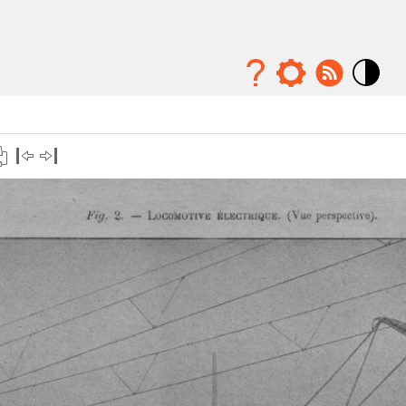
Mode
contraste
élévé