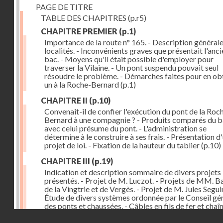
PAGE DE TITRE
TABLE DES CHAPITRES
(p.r5)
CHAPITRE PREMIER
(p.1)
Importance de la route n° 165. - Description général
localités. - Inconvénients graves que présentait l'anci
bac. - Moyens qu'il était possible d'employer pour
traverser la Vilaine. - Un pont suspendu pouvait seul
résoudre le problème. - Démarches faites pour en ob
un à la Roche-Bernard
(p.1)
CHAPITRE II
(p.10)
Convenait-il de confier l'exécution du pont de la Roc
Bernard à une compagnie ? - Produits comparés du 
avec celui présume du pont. - L'administration se
détermine à le construire à ses frais. - Présentation d
projet de loi. - Fixation de la hauteur du tablier
(p.10)
CHAPITRE III
(p.19)
Indication et description sommaire de divers projets
présentés. - Projet de M. Luczot. - Projets de MM. B
de la Vingtrie et de Vergès. - Projet de M. Jules Seguin
Étude de divers systèmes ordonnée par le Conseil gé
des ponts et chaussées. - Câbles en fils de fer et chaî
fer forgé. - Grande et petite portée. - Une seule ou un
Droits réservés - CNAM
double voie. - Moyen proposé pour établir une gare 