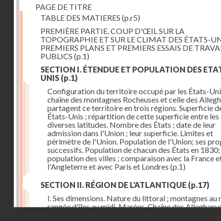
PAGE DE TITRE
TABLE DES MATIERES
(p.r5)
PREMIÈRE PARTIE. COUP D'ŒIL SUR LA
TOPOGRAPHIE ET SUR LE CLIMAT DES ÉTATS-UN
PREMIERS PLANS ET PREMIERS ESSAIS DE TRAV
PUBLICS
(p.1)
SECTION I. ÉTENDUE ET POPULATION DES ETA
UNIS
(p.1)
Configuration du territoire occupé par les États-Uni
chaîne des montagnes Rocheuses et celle des Alleg
partagent ce territoire en trois régions. Superficie d
États-Unis ; répartition de cette superficie entre les
diverses latitudes. Nombre des États ; date de leur
admission dans l'Union ; leur superficie. Limites et
périmètre de l'Union. Population de l'Union; ses pro
successifs. Population de chacun des États en 1830;
population des villes ; comparaison avec la France e
l'Angleterre et avec Paris et Londres
(p.1)
SECTION II. RÉGION DE L'ATLANTIQUE
(p.17)
I. Ses dimensions. Nature du littoral ; montagnes au 
rangée d'îles au midi. Marées. Chaîne des Alleghanys
Droits réservés - CNAM
formée de crêtes parallèles dirigées du nord-est au 