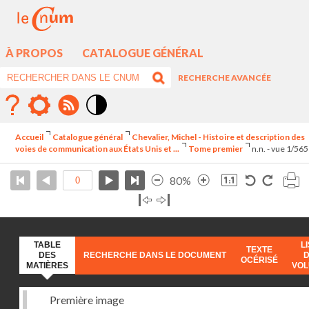
À PROPOS
CATALOGUE GÉNÉRAL
RECHERCHE AVANCÉE
Mode
contraste
Accueil
Catalogue général
Chevalier, Michel - Histoire et description des
élévé
voies de communication aux États Unis et ...
Tome premier
n.n. - vue 1/565
80%
TABLE
L
TEXTE
DES
RECHERCHE DANS LE DOCUMENT
OCÉRISÉ
MATIÈRES
VO
Première image