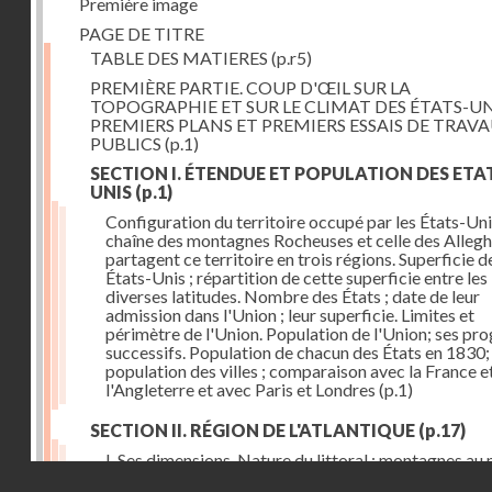
Première image
PAGE DE TITRE
TABLE DES MATIERES
(p.r5)
PREMIÈRE PARTIE. COUP D'ŒIL SUR LA
TOPOGRAPHIE ET SUR LE CLIMAT DES ÉTATS-UN
PREMIERS PLANS ET PREMIERS ESSAIS DE TRAV
PUBLICS
(p.1)
SECTION I. ÉTENDUE ET POPULATION DES ETA
UNIS
(p.1)
Configuration du territoire occupé par les États-Uni
chaîne des montagnes Rocheuses et celle des Alleg
partagent ce territoire en trois régions. Superficie d
États-Unis ; répartition de cette superficie entre les
diverses latitudes. Nombre des États ; date de leur
admission dans l'Union ; leur superficie. Limites et
périmètre de l'Union. Population de l'Union; ses pro
successifs. Population de chacun des États en 1830;
population des villes ; comparaison avec la France e
l'Angleterre et avec Paris et Londres
(p.1)
SECTION II. RÉGION DE L'ATLANTIQUE
(p.17)
I. Ses dimensions. Nature du littoral ; montagnes au 
Droits réservés - CNAM
rangée d'îles au midi. Marées. Chaîne des Alleghanys