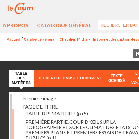
À PROPOS
CATALOGUE GÉNÉRAL
Accueil
Catalogue général
Chevalier, Michel - Histoire et description des 
TABLE
L
TEXTE
DES
RECHERCHE DANS LE DOCUMENT
OCÉRISÉ
MATIÈRES
VO
Première image
PAGE DE TITRE
TABLE DES MATIERES
(p.r5)
PREMIÈRE PARTIE. COUP D'ŒIL SUR LA
TOPOGRAPHIE ET SUR LE CLIMAT DES ÉTATS-UN
PREMIERS PLANS ET PREMIERS ESSAIS DE TRAV
PUBLICS
(p.1)