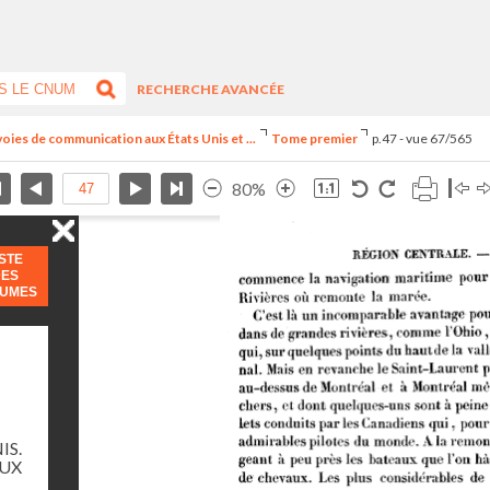
RECHERCHE AVANCÉE
voies de communication aux États Unis et ...
Tome premier
p.47 - vue 67/565
80%
ISTE
DES
LUMES
IS.
AUX