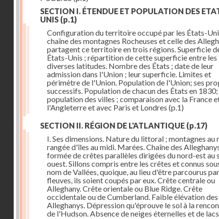
SECTION I. ÉTENDUE ET POPULATION DES ETA
UNIS
(p.1)
Configuration du territoire occupé par les États-Uni
chaîne des montagnes Rocheuses et celle des Alleg
partagent ce territoire en trois régions. Superficie d
États-Unis ; répartition de cette superficie entre les
diverses latitudes. Nombre des États ; date de leur
admission dans l'Union ; leur superficie. Limites et
périmètre de l'Union. Population de l'Union; ses pro
successifs. Population de chacun des États en 1830;
population des villes ; comparaison avec la France e
l'Angleterre et avec Paris et Londres
(p.1)
SECTION II. RÉGION DE L'ATLANTIQUE
(p.17)
I. Ses dimensions. Nature du littoral ; montagnes au 
rangée d'îles au midi. Marées. Chaîne des Alleghanys
formée de crêtes parallèles dirigées du nord-est au 
ouest. Sillons compris entre les crêtes et connus sous
nom de Vallées, quoique, au lieu d'être parcourus pa
fleuves, ils soient coupés par eux. Crête centrale ou
Alleghany. Crête orientale ou Blue Ridge. Crête
occidentale ou de Cumberland. Faible élévation des
Alleghanys. Dépression qu'éprouve le sol à la rencon
de l'Hudson. Absence de neiges éternelles et de lacs