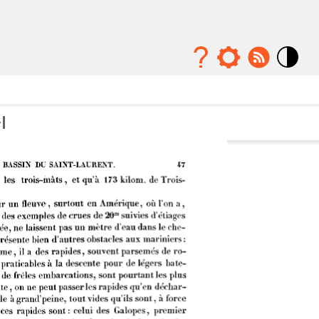
Mode
contraste
élévé