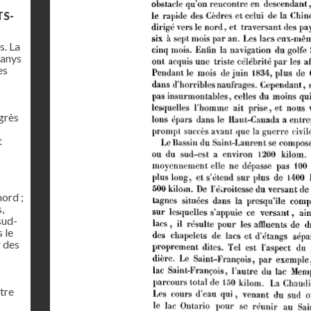
TS-
s. La
hanys
es
grès
t
nord ;
,
sud-
 le
r des
tre