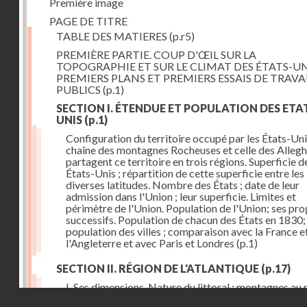
Première image
PAGE DE TITRE
TABLE DES MATIERES
(p.r5)
PREMIÈRE PARTIE. COUP D'ŒIL SUR LA
TOPOGRAPHIE ET SUR LE CLIMAT DES ÉTATS-UN
PREMIERS PLANS ET PREMIERS ESSAIS DE TRAV
PUBLICS
(p.1)
SECTION I. ÉTENDUE ET POPULATION DES ETA
UNIS
(p.1)
Configuration du territoire occupé par les États-Uni
chaîne des montagnes Rocheuses et celle des Alleg
partagent ce territoire en trois régions. Superficie d
États-Unis ; répartition de cette superficie entre les
diverses latitudes. Nombre des États ; date de leur
admission dans l'Union ; leur superficie. Limites et
périmètre de l'Union. Population de l'Union; ses pro
successifs. Population de chacun des États en 1830;
population des villes ; comparaison avec la France e
l'Angleterre et avec Paris et Londres
(p.1)
SECTION II. RÉGION DE L'ATLANTIQUE
(p.17)
I. Ses dimensions. Nature du littoral ; montagnes au 
Droits réservés - CNAM
rangée d'îles au midi. Marées. Chaîne des Alleghanys