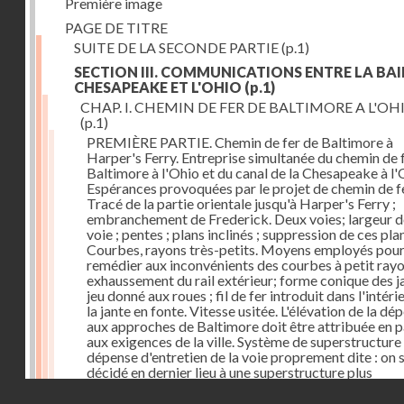
Première image
PAGE DE TITRE
SUITE DE LA SECONDE PARTIE
(p.1)
SECTION III. COMMUNICATIONS ENTRE LA BAI
CHESAPEAKE ET L'OHIO
(p.1)
CHAP. I. CHEMIN DE FER DE BALTIMORE A L'OH
(p.1)
PREMIÈRE PARTIE. Chemin de fer de Baltimore à
Harper's Ferry. Entreprise simultanée du chemin de 
Baltimore à l'Ohio et du canal de la Chesapeake à l'
Espérances provoquées par le projet de chemin de fe
Tracé de la partie orientale jusqu'à Harper's Ferry ;
embranchement de Frederick. Deux voies; largeur d
voie ; pentes ; plans inclinés ; suppression de ces pla
Courbes, rayons très-petits. Moyens employés pou
remédier aux inconvénients des courbes à petit rayo
exhaussement du rail extérieur; forme conique des ja
jeu donné aux roues ; fil de fer introduit dans l'intéri
la jante en fonte. Vitesse usitée. L'élévation de la dé
aux approches de Baltimore doit être attribuée en p
aux exigences de la ville. Système de superstructure 
dépense d'entretien de la voie proprement dite : on s
décidé en dernier lieu à une superstructure plus
permanente. Dépense des ouvrages d'art. Frais
Droits réservés - CNAM
d'établissement. Voies dans l'intérieur de la ville.