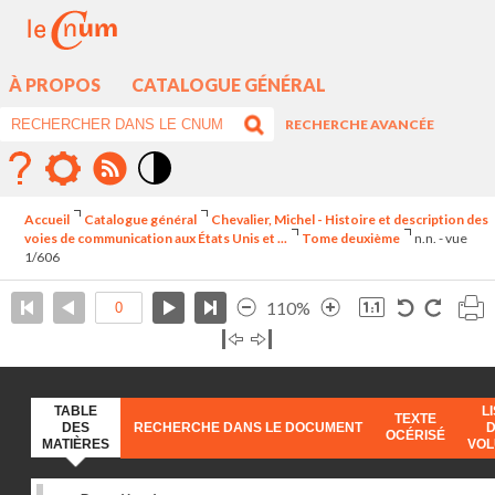
À PROPOS
CATALOGUE GÉNÉRAL
RECHERCHE AVANCÉE
Mode
contraste
Accueil
Catalogue général
Chevalier, Michel - Histoire et description des
élévé
voies de communication aux États Unis et ...
Tome deuxième
n.n. - vue
1/606
110%
TABLE
L
TEXTE
DES
RECHERCHE DANS LE DOCUMENT
OCÉRISÉ
MATIÈRES
VO