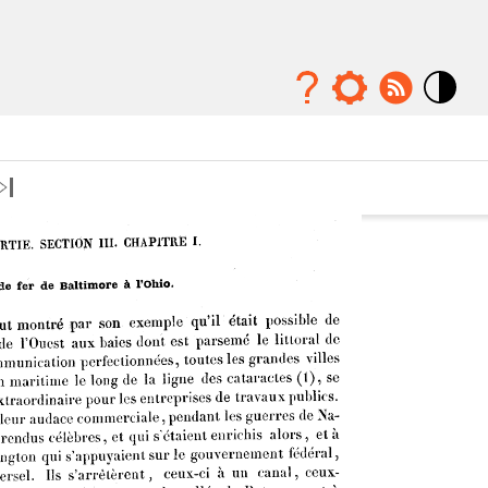
Mode
contraste
élévé