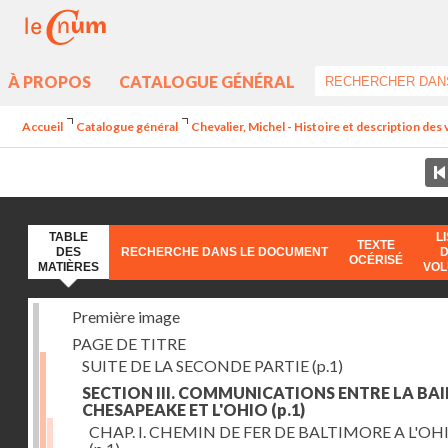
À PROPOS
CATALOGUE GÉNÉRAL
Accueil
Catalogue général
Chevalier, Michel - Histoire et description des 
TABLE
L
TEXTE
DES
RECHERCHE DANS LE DOCUMENT
OCÉRISÉ
MATIÈRES
VO
Première image
PAGE DE TITRE
SUITE DE LA SECONDE PARTIE
(p.1)
SECTION III. COMMUNICATIONS ENTRE LA BAI
CHESAPEAKE ET L'OHIO
(p.1)
CHAP. I. CHEMIN DE FER DE BALTIMORE A L'OH