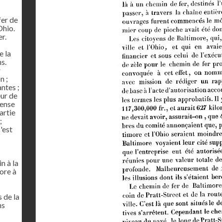
fer de
Ohio.
r.
e la
ns.
r
n ;
ntes ;
eur de
pense
artie
;
'est
n à la
ore à
 de la
ns
s