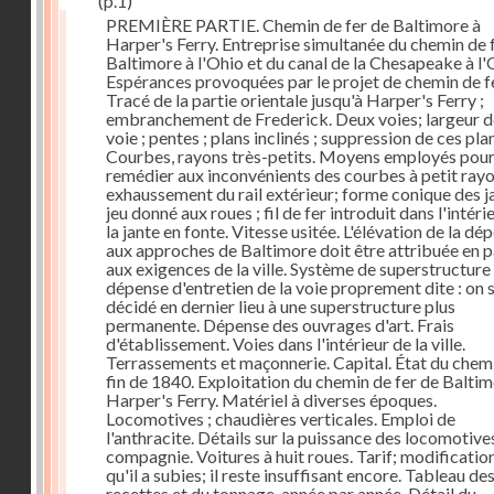
(p.1)
PREMIÈRE PARTIE. Chemin de fer de Baltimore à
Harper's Ferry. Entreprise simultanée du chemin de 
Baltimore à l'Ohio et du canal de la Chesapeake à l'
Espérances provoquées par le projet de chemin de fe
Tracé de la partie orientale jusqu'à Harper's Ferry ;
embranchement de Frederick. Deux voies; largeur d
voie ; pentes ; plans inclinés ; suppression de ces pla
Courbes, rayons très-petits. Moyens employés pou
remédier aux inconvénients des courbes à petit rayo
exhaussement du rail extérieur; forme conique des ja
jeu donné aux roues ; fil de fer introduit dans l'intéri
la jante en fonte. Vitesse usitée. L'élévation de la dé
aux approches de Baltimore doit être attribuée en p
aux exigences de la ville. Système de superstructure 
dépense d'entretien de la voie proprement dite : on s
décidé en dernier lieu à une superstructure plus
permanente. Dépense des ouvrages d'art. Frais
d'établissement. Voies dans l'intérieur de la ville.
Terrassements et maçonnerie. Capital. État du chemi
fin de 1840. Exploitation du chemin de fer de Baltim
Harper's Ferry. Matériel à diverses époques.
Locomotives ; chaudières verticales. Emploi de
l'anthracite. Détails sur la puissance des locomotives
compagnie. Voitures à huit roues. Tarif; modificatio
qu'il a subies; il reste insuffisant encore. Tableau de
recettes et du tonnage, année par année. Détail du