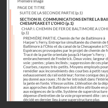
Première image
PAGE DE TITRE
SUITE DE LA SECONDE PARTIE
(p.1)
SECTION III. COMMUNICATIONS ENTRE LA BAI
CHESAPEAKE ET L'OHIO
(p.1)
CHAP. I. CHEMIN DE FER DE BALTIMORE A L'OH
(p.1)
PREMIÈRE PARTIE. Chemin de fer de Baltimore à
Harper's Ferry. Entreprise simultanée du chemin de 
Baltimore à l'Ohio et du canal de la Chesapeake à l'
Espérances provoquées par le projet de chemin de fe
Tracé de la partie orientale jusqu'à Harper's Ferry ;
embranchement de Frederick. Deux voies; largeur d
voie ; pentes ; plans inclinés ; suppression de ces pla
Courbes, rayons très-petits. Moyens employés pou
remédier aux inconvénients des courbes à petit rayo
exhaussement du rail extérieur; forme conique des ja
jeu donné aux roues ; fil de fer introduit dans l'intéri
la jante en fonte. Vitesse usitée. L'élévation de la dé
aux approches de Baltimore doit être attribuée en p
aux exigences de la ville. Système de superstructure 
dépense d'entretien de la voie proprement dite : on s
décidé en dernier lieu à une superstructure plus
permanente. Dépense des ouvrages d'art. Frais
Droits réservés - CNAM
d'établissement. Voies dans l'intérieur de la ville.