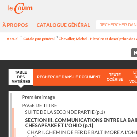
À PROPOS
CATALOGUE GÉNÉRAL
Accueil
Catalogue général
Chevalier, Michel - Histoire et description des 
TABLE
L
TEXTE
DES
RECHERCHE DANS LE DOCUMENT
OCÉRISÉ
MATIÈRES
VO
Première image
PAGE DE TITRE
SUITE DE LA SECONDE PARTIE
(p.1)
SECTION III. COMMUNICATIONS ENTRE LA BAI
CHESAPEAKE ET L'OHIO
(p.1)
CHAP. I. CHEMIN DE FER DE BALTIMORE A L'OH