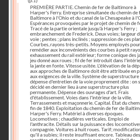
(p.1)
PREMIÈRE PARTIE. Chemin de fer de Baltimore à
Harper's Ferry. Entreprise simultanée du chemin de 
Baltimore à l'Ohio et du canal de la Chesapeake à l'
Espérances provoquées par le projet de chemin de fe
Tracé de la partie orientale jusqu'à Harper's Ferry ;
embranchement de Frederick. Deux voies; largeur d
voie ; pentes ; plans inclinés ; suppression de ces pla
Courbes, rayons très-petits. Moyens employés pou
remédier aux inconvénients des courbes à petit rayo
exhaussement du rail extérieur; forme conique des ja
jeu donné aux roues ; fil de fer introduit dans l'intéri
la jante en fonte. Vitesse usitée. L'élévation de la dé
aux approches de Baltimore doit être attribuée en p
aux exigences de la ville. Système de superstructure 
dépense d'entretien de la voie proprement dite : on s
décidé en dernier lieu à une superstructure plus
permanente. Dépense des ouvrages d'art. Frais
d'établissement. Voies dans l'intérieur de la ville.
Terrassements et maçonnerie. Capital. État du chemi
fin de 1840. Exploitation du chemin de fer de Baltim
Harper's Ferry. Matériel à diverses époques.
Locomotives ; chaudières verticales. Emploi de
l'anthracite. Détails sur la puissance des locomotives
compagnie. Voitures à huit roues. Tarif; modificatio
qu'il a subies; il reste insuffisant encore. Tableau de
recettes et du tonnage, année par année. Détail du