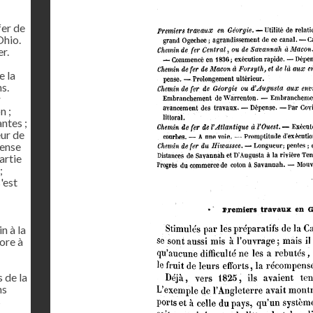
fer de
Ohio.
r.
e la
ns.
r
n ;
ntes ;
eur de
pense
artie
;
'est
n à la
ore à
 de la
ns
s