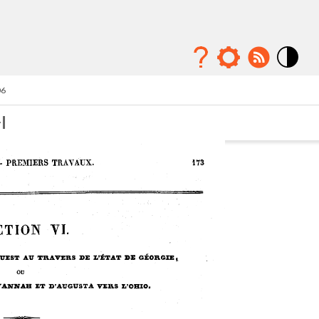
Mode
contraste
06
élévé