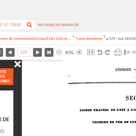
RECHERCHE AVANCÉE
voies de communication aux États Unis et ...
Tome deuxième
p.173 - vue 181/6
90%
ISTE
DES
LUMES
E DE
IO