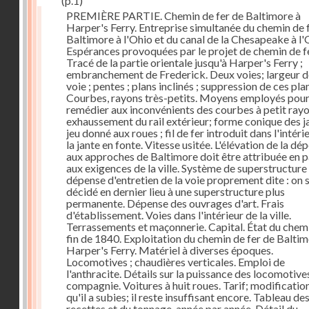
(p.1)
PREMIÈRE PARTIE. Chemin de fer de Baltimore à
Harper's Ferry. Entreprise simultanée du chemin de 
Baltimore à l'Ohio et du canal de la Chesapeake à l'
Espérances provoquées par le projet de chemin de fe
Tracé de la partie orientale jusqu'à Harper's Ferry ;
embranchement de Frederick. Deux voies; largeur d
voie ; pentes ; plans inclinés ; suppression de ces pla
Courbes, rayons très-petits. Moyens employés pou
remédier aux inconvénients des courbes à petit rayo
exhaussement du rail extérieur; forme conique des ja
jeu donné aux roues ; fil de fer introduit dans l'intéri
la jante en fonte. Vitesse usitée. L'élévation de la dé
aux approches de Baltimore doit être attribuée en p
aux exigences de la ville. Système de superstructure 
dépense d'entretien de la voie proprement dite : on s
décidé en dernier lieu à une superstructure plus
permanente. Dépense des ouvrages d'art. Frais
d'établissement. Voies dans l'intérieur de la ville.
Terrassements et maçonnerie. Capital. État du chemi
fin de 1840. Exploitation du chemin de fer de Baltim
Harper's Ferry. Matériel à diverses époques.
Locomotives ; chaudières verticales. Emploi de
l'anthracite. Détails sur la puissance des locomotives
compagnie. Voitures à huit roues. Tarif; modificatio
qu'il a subies; il reste insuffisant encore. Tableau de
recettes et du tonnage, année par année. Détail du