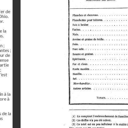
fer de
Ohio.
r.
e la
ns.
r
n ;
ntes ;
eur de
pense
artie
;
'est
n à la
ore à
 de la
ns
s