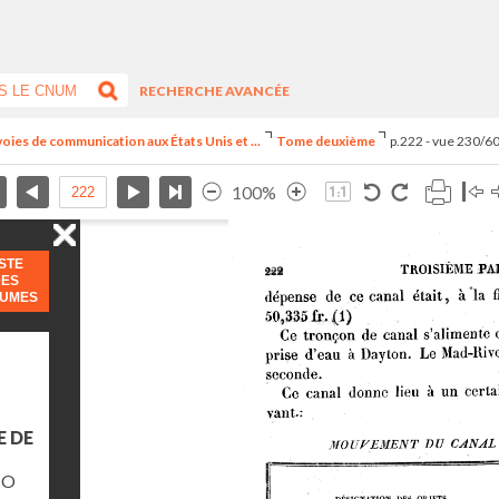
RECHERCHE AVANCÉE
voies de communication aux États Unis et ...
Tome deuxième
p.222 - vue 230/6
100%
ISTE
DES
LUMES
E DE
IO