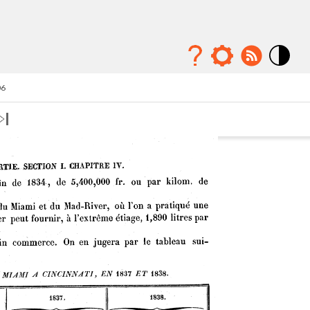
Mode
contraste
06
élévé