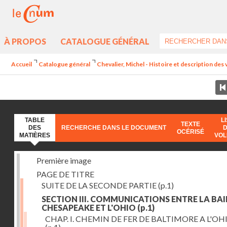
À PROPOS
CATALOGUE GÉNÉRAL
Accueil
Catalogue général
Chevalier, Michel - Histoire et description des 
TABLE
L
TEXTE
DES
RECHERCHE DANS LE DOCUMENT
OCÉRISÉ
MATIÈRES
VO
Première image
PAGE DE TITRE
SUITE DE LA SECONDE PARTIE
(p.1)
SECTION III. COMMUNICATIONS ENTRE LA BAI
CHESAPEAKE ET L'OHIO
(p.1)
CHAP. I. CHEMIN DE FER DE BALTIMORE A L'OH