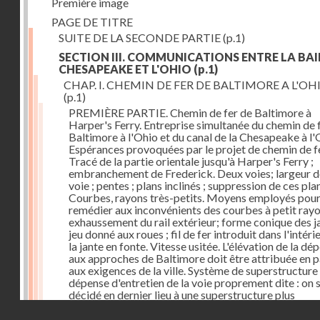
Première image
PAGE DE TITRE
SUITE DE LA SECONDE PARTIE
(p.1)
SECTION III. COMMUNICATIONS ENTRE LA BAI
CHESAPEAKE ET L'OHIO
(p.1)
CHAP. I. CHEMIN DE FER DE BALTIMORE A L'OH
(p.1)
PREMIÈRE PARTIE. Chemin de fer de Baltimore à
Harper's Ferry. Entreprise simultanée du chemin de 
Baltimore à l'Ohio et du canal de la Chesapeake à l'
Espérances provoquées par le projet de chemin de fe
Tracé de la partie orientale jusqu'à Harper's Ferry ;
embranchement de Frederick. Deux voies; largeur d
voie ; pentes ; plans inclinés ; suppression de ces pla
Courbes, rayons très-petits. Moyens employés pou
remédier aux inconvénients des courbes à petit rayo
exhaussement du rail extérieur; forme conique des ja
jeu donné aux roues ; fil de fer introduit dans l'intéri
la jante en fonte. Vitesse usitée. L'élévation de la dé
aux approches de Baltimore doit être attribuée en p
aux exigences de la ville. Système de superstructure 
dépense d'entretien de la voie proprement dite : on s
décidé en dernier lieu à une superstructure plus
permanente. Dépense des ouvrages d'art. Frais
Droits réservés - CNAM
d'établissement. Voies dans l'intérieur de la ville.