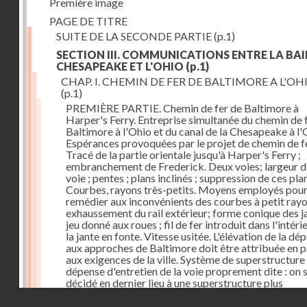
Première image
PAGE DE TITRE
SUITE DE LA SECONDE PARTIE
(p.1)
SECTION III. COMMUNICATIONS ENTRE LA BAI
CHESAPEAKE ET L'OHIO
(p.1)
CHAP. I. CHEMIN DE FER DE BALTIMORE A L'OH
(p.1)
PREMIÈRE PARTIE. Chemin de fer de Baltimore à
Harper's Ferry. Entreprise simultanée du chemin de 
Baltimore à l'Ohio et du canal de la Chesapeake à l'
Espérances provoquées par le projet de chemin de fe
Tracé de la partie orientale jusqu'à Harper's Ferry ;
embranchement de Frederick. Deux voies; largeur d
voie ; pentes ; plans inclinés ; suppression de ces pla
Courbes, rayons très-petits. Moyens employés pou
remédier aux inconvénients des courbes à petit rayo
exhaussement du rail extérieur; forme conique des ja
jeu donné aux roues ; fil de fer introduit dans l'intéri
la jante en fonte. Vitesse usitée. L'élévation de la dé
aux approches de Baltimore doit être attribuée en p
aux exigences de la ville. Système de superstructure 
dépense d'entretien de la voie proprement dite : on s
décidé en dernier lieu à une superstructure plus
permanente. Dépense des ouvrages d'art. Frais
Droits réservés - CNAM
d'établissement. Voies dans l'intérieur de la ville.