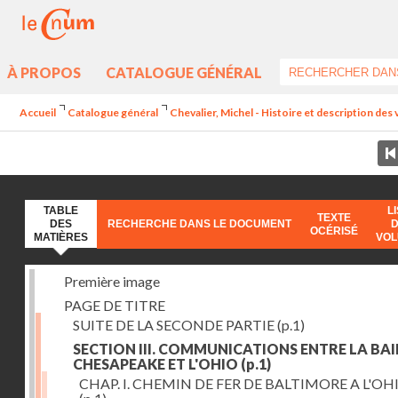
À PROPOS
CATALOGUE GÉNÉRAL
Accueil
Catalogue général
Chevalier, Michel - Histoire et description des 
TABLE
L
TEXTE
DES
RECHERCHE DANS LE DOCUMENT
OCÉRISÉ
MATIÈRES
VO
Première image
PAGE DE TITRE
SUITE DE LA SECONDE PARTIE
(p.1)
SECTION III. COMMUNICATIONS ENTRE LA BAI
CHESAPEAKE ET L'OHIO
(p.1)
CHAP. I. CHEMIN DE FER DE BALTIMORE A L'OH