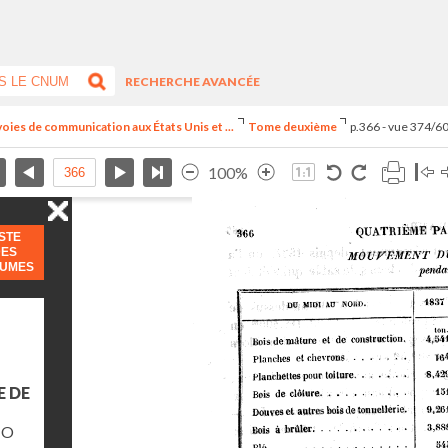
RECHERCHE AVANCÉE
voies de communication aux États Unis et ...
Tome deuxième
p.366 - vue 374/6
100%
ISTE
DES
LUMES
E DE
IO