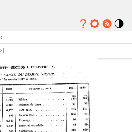
Mode
contraste
06
élévé