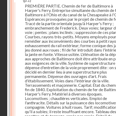
(p.1)
PREMIÈRE PARTIE. Chemin de fer de Baltimore à
Harper's Ferry. Entreprise simultanée du chemin de 
Baltimore à l'Ohio et du canal de la Chesapeake à l'
Espérances provoquées par le projet de chemin de fe
Tracé de la partie orientale jusqu'à Harper's Ferry ;
embranchement de Frederick. Deux voies; largeur d
voie ; pentes ; plans inclinés ; suppression de ces pla
Courbes, rayons très-petits. Moyens employés pou
remédier aux inconvénients des courbes à petit rayo
exhaussement du rail extérieur; forme conique des ja
jeu donné aux roues ; fil de fer introduit dans l'intéri
la jante en fonte. Vitesse usitée. L'élévation de la dé
aux approches de Baltimore doit être attribuée en p
aux exigences de la ville. Système de superstructure 
dépense d'entretien de la voie proprement dite : on s
décidé en dernier lieu à une superstructure plus
permanente. Dépense des ouvrages d'art. Frais
d'établissement. Voies dans l'intérieur de la ville.
Terrassements et maçonnerie. Capital. État du chemi
fin de 1840. Exploitation du chemin de fer de Baltim
Harper's Ferry. Matériel à diverses époques.
Locomotives ; chaudières verticales. Emploi de
l'anthracite. Détails sur la puissance des locomotives
compagnie. Voitures à huit roues. Tarif; modificatio
qu'il a subies; il reste insuffisant encore. Tableau de
recettes et du tonnage, année par année. Détail du