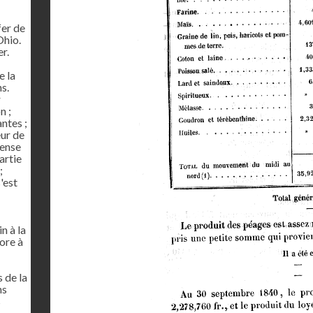
fer de
Ohio.
r.
e la
ns.
r
n ;
ntes ;
eur de
pense
artie
;
'est
n à la
ore à
 de la
ns
s