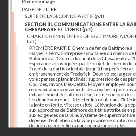
Première image
PAGE DE TITRE
SUITE DE LA SECONDE PARTIE
(p.1)
SECTION III. COMMUNICATIONS ENTRE LA BAI
CHESAPEAKE ET L'OHIO
(p.1)
CHAP. I. CHEMIN DE FER DE BALTIMORE A L'OH
(p.1)
PREMIÈRE PARTIE. Chemin de fer de Baltimore à
Harper's Ferry. Entreprise simultanée du chemin de 
Baltimore à l'Ohio et du canal de la Chesapeake à l'
Espérances provoquées par le projet de chemin de fe
Tracé de la partie orientale jusqu'à Harper's Ferry ;
embranchement de Frederick. Deux voies; largeur d
voie ; pentes ; plans inclinés ; suppression de ces pla
Courbes, rayons très-petits. Moyens employés pou
remédier aux inconvénients des courbes à petit rayo
exhaussement du rail extérieur; forme conique des ja
jeu donné aux roues ; fil de fer introduit dans l'intéri
la jante en fonte. Vitesse usitée. L'élévation de la dé
aux approches de Baltimore doit être attribuée en p
aux exigences de la ville. Système de superstructure 
dépense d'entretien de la voie proprement dite : on s
décidé en dernier lieu à une superstructure plus
permanente. Dépense des ouvrages d'art. Frais
Droits réservés - CNAM
d'établissement. Voies dans l'intérieur de la ville.