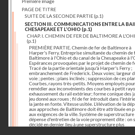
Première image
PAGE DE TITRE
SUITE DE LA SECONDE PARTIE
(p.1)
SECTION III. COMMUNICATIONS ENTRE LA BAI
CHESAPEAKE ET L'OHIO
(p.1)
CHAP. I. CHEMIN DE FER DE BALTIMORE A L'OH
(p.1)
PREMIÈRE PARTIE. Chemin de fer de Baltimore à
Harper's Ferry. Entreprise simultanée du chemin de 
Baltimore à l'Ohio et du canal de la Chesapeake à l'
Espérances provoquées par le projet de chemin de fe
Tracé de la partie orientale jusqu'à Harper's Ferry ;
embranchement de Frederick. Deux voies; largeur d
voie ; pentes ; plans inclinés ; suppression de ces pla
Courbes, rayons très-petits. Moyens employés pou
remédier aux inconvénients des courbes à petit rayo
exhaussement du rail extérieur; forme conique des ja
jeu donné aux roues ; fil de fer introduit dans l'intéri
la jante en fonte. Vitesse usitée. L'élévation de la dé
aux approches de Baltimore doit être attribuée en p
aux exigences de la ville. Système de superstructure 
dépense d'entretien de la voie proprement dite : on s
décidé en dernier lieu à une superstructure plus
permanente. Dépense des ouvrages d'art. Frais
Droits réservés - CNAM
d'établissement. Voies dans l'intérieur de la ville.