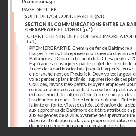
Première image
PAGE DE TITRE
SUITE DE LA SECONDE PARTIE
(p.1)
SECTION III. COMMUNICATIONS ENTRE LA BAI
CHESAPEAKE ET L'OHIO
(p.1)
CHAP. I. CHEMIN DE FER DE BALTIMORE A L'OH
(p.1)
PREMIÈRE PARTIE. Chemin de fer de Baltimore à
Harper's Ferry. Entreprise simultanée du chemin de 
Baltimore à l'Ohio et du canal de la Chesapeake à l'
Espérances provoquées par le projet de chemin de fe
Tracé de la partie orientale jusqu'à Harper's Ferry ;
embranchement de Frederick. Deux voies; largeur d
voie ; pentes ; plans inclinés ; suppression de ces pla
Courbes, rayons très-petits. Moyens employés pou
remédier aux inconvénients des courbes à petit rayo
exhaussement du rail extérieur; forme conique des ja
jeu donné aux roues ; fil de fer introduit dans l'intéri
la jante en fonte. Vitesse usitée. L'élévation de la dé
aux approches de Baltimore doit être attribuée en p
aux exigences de la ville. Système de superstructure 
dépense d'entretien de la voie proprement dite : on s
décidé en dernier lieu à une superstructure plus
permanente. Dépense des ouvrages d'art. Frais
Droits réservés - CNAM
d'établissement. Voies dans l'intérieur de la ville.