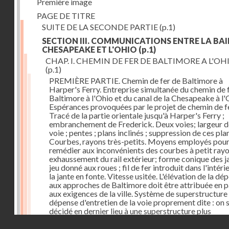
Première image
PAGE DE TITRE
SUITE DE LA SECONDE PARTIE
(p.1)
SECTION III. COMMUNICATIONS ENTRE LA BAI
CHESAPEAKE ET L'OHIO
(p.1)
CHAP. I. CHEMIN DE FER DE BALTIMORE A L'OH
(p.1)
PREMIÈRE PARTIE. Chemin de fer de Baltimore à
Harper's Ferry. Entreprise simultanée du chemin de 
Baltimore à l'Ohio et du canal de la Chesapeake à l'
Espérances provoquées par le projet de chemin de fe
Tracé de la partie orientale jusqu'à Harper's Ferry ;
embranchement de Frederick. Deux voies; largeur d
voie ; pentes ; plans inclinés ; suppression de ces pla
Courbes, rayons très-petits. Moyens employés pou
remédier aux inconvénients des courbes à petit rayo
exhaussement du rail extérieur; forme conique des ja
jeu donné aux roues ; fil de fer introduit dans l'intéri
la jante en fonte. Vitesse usitée. L'élévation de la dé
aux approches de Baltimore doit être attribuée en p
aux exigences de la ville. Système de superstructure 
dépense d'entretien de la voie proprement dite : on s
décidé en dernier lieu à une superstructure plus
permanente. Dépense des ouvrages d'art. Frais
Droits réservés - CNAM
d'établissement. Voies dans l'intérieur de la ville.