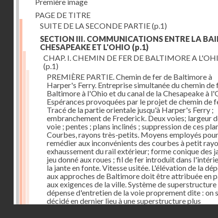
Première image
PAGE DE TITRE
SUITE DE LA SECONDE PARTIE
(p.1)
SECTION III. COMMUNICATIONS ENTRE LA BAI
CHESAPEAKE ET L'OHIO
(p.1)
CHAP. I. CHEMIN DE FER DE BALTIMORE A L'OH
(p.1)
PREMIÈRE PARTIE. Chemin de fer de Baltimore à
Harper's Ferry. Entreprise simultanée du chemin de 
Baltimore à l'Ohio et du canal de la Chesapeake à l'
Espérances provoquées par le projet de chemin de fe
Tracé de la partie orientale jusqu'à Harper's Ferry ;
embranchement de Frederick. Deux voies; largeur d
voie ; pentes ; plans inclinés ; suppression de ces pla
Courbes, rayons très-petits. Moyens employés pou
remédier aux inconvénients des courbes à petit rayo
exhaussement du rail extérieur; forme conique des ja
jeu donné aux roues ; fil de fer introduit dans l'intéri
la jante en fonte. Vitesse usitée. L'élévation de la dé
aux approches de Baltimore doit être attribuée en p
aux exigences de la ville. Système de superstructure 
dépense d'entretien de la voie proprement dite : on s
décidé en dernier lieu à une superstructure plus
permanente. Dépense des ouvrages d'art. Frais
Droits réservés - CNAM
d'établissement. Voies dans l'intérieur de la ville.