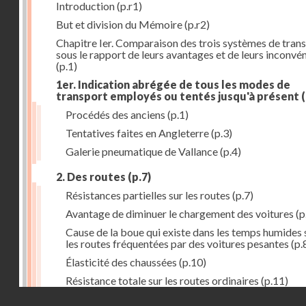
Introduction
(p.r1)
But et division du Mémoire
(p.r2)
Chapitre Ier. Comparaison des trois systèmes de tran
sous le rapport de leurs avantages et de leurs inconvé
(p.1)
1er. Indication abrégée de tous les modes de
transport employés ou tentés jusqu'à présent
(
Procédés des anciens
(p.1)
Tentatives faites en Angleterre
(p.3)
Galerie pneumatique de Vallance
(p.4)
2. Des routes
(p.7)
Résistances partielles sur les routes
(p.7)
Avantage de diminuer le chargement des voitures
(p
Cause de la boue qui existe dans les temps humides 
les routes fréquentées par des voitures pesantes
(p.
Élasticité des chaussées
(p.10)
Résistance totale sur les routes ordinaires
(p.11)
Droits réservés - CNAM
3. Des chemins de fer
(p.11)