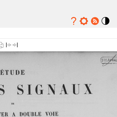
Mode
contraste
élévé