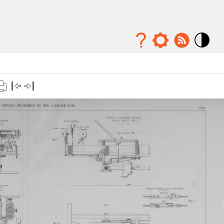
Mode
contraste
élévé