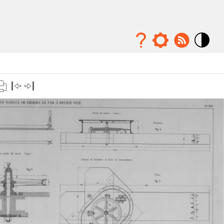
Mode
contraste
élévé