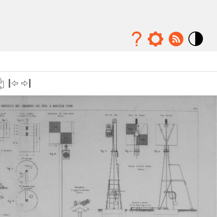
Mode
contraste
élévé