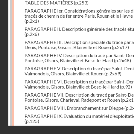
TABLE DES MATIÈRES
(p.253)
PARAGRAPHE Ier. Considérations générales sur les d
tracés de chemin de fer entre Paris, Rouen et le Havre
(p.2x1)
PARAGRAPHE II. Description générale des tracés étu
(p.2x6)
PARAGRAPHE III. Description spéciale du tracé par S
Denis, Pontoise, Gisors, Blainville et Rouen
(p.2x17)
PARAGRAPHE IV. Description du tracé par Saint-Deni
Pontoise, Gisors, Blainville et Bosc-le-Hard
(p.2x48)
PARAGRAPHE V. Description du tracé par Saint-Deni
Valmondois, Gisors, Blainville et Rouen
(p.2x69)
PARAGRAPHE VI. Description du tracé par Saint-Den
Valmondois, Gisors, Blainville et Bosc-le-Hard
(p.92)
PARAGRAPHE VII. Description du tracé par Saint-Den
Pontoise, Gisors, Charleval, Radepont et Rouen
(p.2x1
PARAGRAPHE VIII. Embranchement sur Dieppe
(p.2
PARAGRAPHE IX. Évaluation du matériel d'exploitati
(p.125)
PARAGRAPHE X. Embranchement sur Pontoise
(p.13
Droits réservés - CNAM