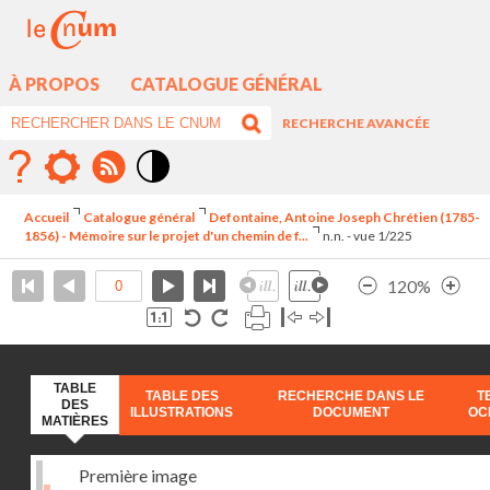
À PROPOS
CATALOGUE GÉNÉRAL
RECHERCHE AVANCÉE
Mode
contraste
Accueil
Catalogue général
Defontaine, Antoine Joseph Chrétien (1785-
élévé
1856) - Mémoire sur le projet d'un chemin de f...
n.n. - vue 1/225
120%
TABLE
TABLE DES
RECHERCHE DANS LE
T
DES
ILLUSTRATIONS
DOCUMENT
OC
MATIÈRES
Première image