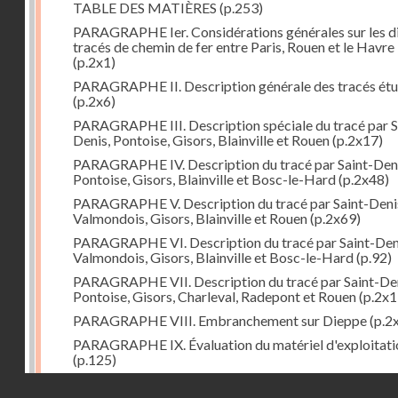
TABLE DES MATIÈRES
(p.253)
PARAGRAPHE Ier. Considérations générales sur les d
tracés de chemin de fer entre Paris, Rouen et le Havre
(p.2x1)
PARAGRAPHE II. Description générale des tracés étu
(p.2x6)
PARAGRAPHE III. Description spéciale du tracé par S
Denis, Pontoise, Gisors, Blainville et Rouen
(p.2x17)
PARAGRAPHE IV. Description du tracé par Saint-Deni
Pontoise, Gisors, Blainville et Bosc-le-Hard
(p.2x48)
PARAGRAPHE V. Description du tracé par Saint-Deni
Valmondois, Gisors, Blainville et Rouen
(p.2x69)
PARAGRAPHE VI. Description du tracé par Saint-Den
Valmondois, Gisors, Blainville et Bosc-le-Hard
(p.92)
PARAGRAPHE VII. Description du tracé par Saint-Den
Pontoise, Gisors, Charleval, Radepont et Rouen
(p.2x1
PARAGRAPHE VIII. Embranchement sur Dieppe
(p.2
PARAGRAPHE IX. Évaluation du matériel d'exploitati
(p.125)
PARAGRAPHE X. Embranchement sur Pontoise
(p.13
Droits réservés - CNAM