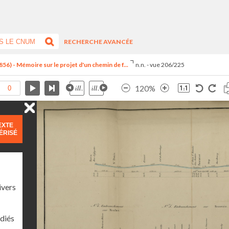
RECHERCHE AVANCÉE
6) - Mémoire sur le projet d'un chemin de f...
n.n. - vue 206/225
120%
EXTE
ÉRISÉ
ivers
diés