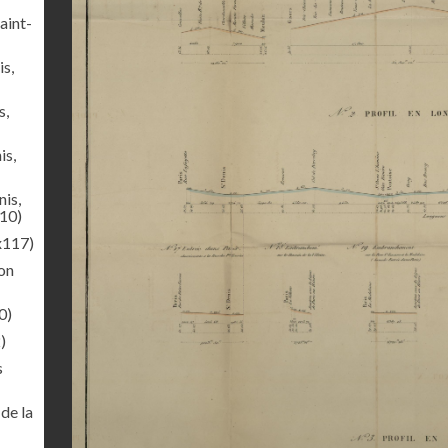
aint-
s,
s,
is,
is,
10)
x117)
on
0)
)
s
de la