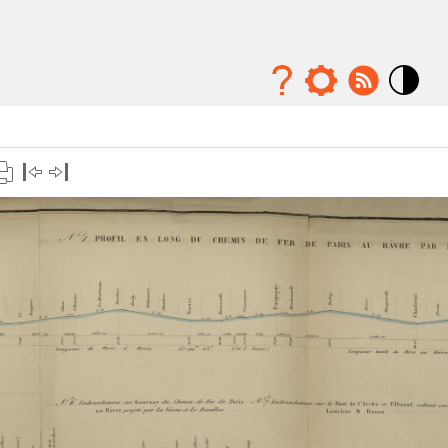
Mode
contraste
élévé