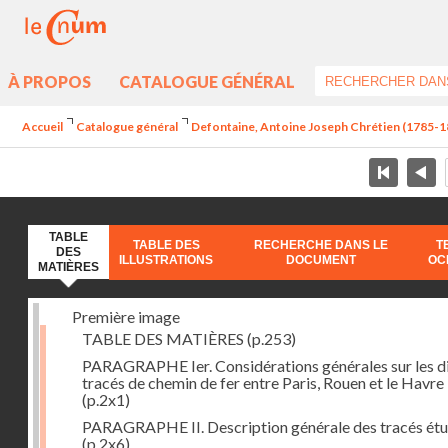
À PROPOS
CATALOGUE GÉNÉRAL
Accueil
Catalogue général
Defontaine, Antoine Joseph Chrétien (1785-185
TABLE
TABLE DES
RECHERCHE DANS LE
T
DES
ILLUSTRATIONS
DOCUMENT
OC
MATIÈRES
Première image
TABLE DES MATIÈRES
(p.253)
PARAGRAPHE Ier. Considérations générales sur les d
tracés de chemin de fer entre Paris, Rouen et le Havre
(p.2x1)
PARAGRAPHE II. Description générale des tracés étu
(p.2x6)