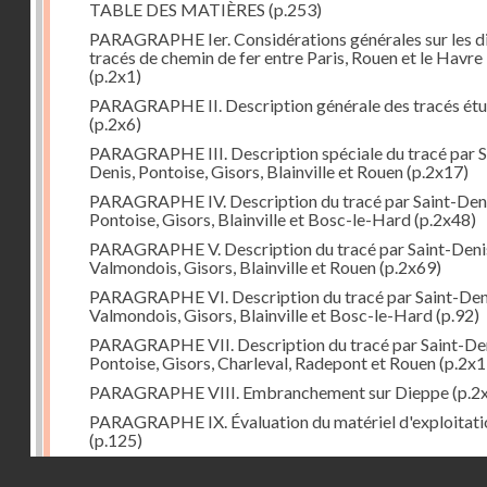
TABLE DES MATIÈRES
(p.253)
PARAGRAPHE Ier. Considérations générales sur les d
tracés de chemin de fer entre Paris, Rouen et le Havre
(p.2x1)
PARAGRAPHE II. Description générale des tracés étu
(p.2x6)
PARAGRAPHE III. Description spéciale du tracé par S
Denis, Pontoise, Gisors, Blainville et Rouen
(p.2x17)
PARAGRAPHE IV. Description du tracé par Saint-Deni
Pontoise, Gisors, Blainville et Bosc-le-Hard
(p.2x48)
PARAGRAPHE V. Description du tracé par Saint-Deni
Valmondois, Gisors, Blainville et Rouen
(p.2x69)
PARAGRAPHE VI. Description du tracé par Saint-Den
Valmondois, Gisors, Blainville et Bosc-le-Hard
(p.92)
PARAGRAPHE VII. Description du tracé par Saint-Den
Pontoise, Gisors, Charleval, Radepont et Rouen
(p.2x1
PARAGRAPHE VIII. Embranchement sur Dieppe
(p.2
PARAGRAPHE IX. Évaluation du matériel d'exploitati
(p.125)
PARAGRAPHE X. Embranchement sur Pontoise
(p.13
Droits réservés - CNAM