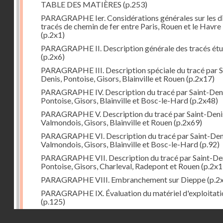
TABLE DES MATIÈRES
(p.253)
PARAGRAPHE Ier. Considérations générales sur les d
tracés de chemin de fer entre Paris, Rouen et le Havre
(p.2x1)
PARAGRAPHE II. Description générale des tracés étu
(p.2x6)
PARAGRAPHE III. Description spéciale du tracé par S
Denis, Pontoise, Gisors, Blainville et Rouen
(p.2x17)
PARAGRAPHE IV. Description du tracé par Saint-Deni
Pontoise, Gisors, Blainville et Bosc-le-Hard
(p.2x48)
PARAGRAPHE V. Description du tracé par Saint-Deni
Valmondois, Gisors, Blainville et Rouen
(p.2x69)
PARAGRAPHE VI. Description du tracé par Saint-Den
Valmondois, Gisors, Blainville et Bosc-le-Hard
(p.92)
PARAGRAPHE VII. Description du tracé par Saint-Den
Pontoise, Gisors, Charleval, Radepont et Rouen
(p.2x1
PARAGRAPHE VIII. Embranchement sur Dieppe
(p.2
PARAGRAPHE IX. Évaluation du matériel d'exploitati
(p.125)
PARAGRAPHE X. Embranchement sur Pontoise
(p.13
Droits réservés - CNAM