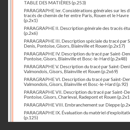
TABLE DES MATIÈRES
(p.253)
PARAGRAPHE Ier. Considérations générales sur les d
tracés de chemin de fer entre Paris, Rouen et le Havre
(p.2x1)
PARAGRAPHE II. Description générale des tracés étu
(p.2x6)
PARAGRAPHE III. Description spéciale du tracé par S
Denis, Pontoise, Gisors, Blainville et Rouen
(p.2x17)
PARAGRAPHE IV. Description du tracé par Saint-Deni
Pontoise, Gisors, Blainville et Bosc-le-Hard
(p.2x48)
PARAGRAPHE V. Description du tracé par Saint-Deni
Valmondois, Gisors, Blainville et Rouen
(p.2x69)
PARAGRAPHE VI. Description du tracé par Saint-Den
Valmondois, Gisors, Blainville et Bosc-le-Hard
(p.92)
PARAGRAPHE VII. Description du tracé par Saint-Den
Pontoise, Gisors, Charleval, Radepont et Rouen
(p.2x1
PARAGRAPHE VIII. Embranchement sur Dieppe
(p.2
PARAGRAPHE IX. Évaluation du matériel d'exploitati
(p.125)
PARAGRAPHE X. Embranchement sur Pontoise
(p.13
Droits réservés - CNAM