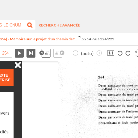
RECHERCHE AVANCÉE
6) - Mémoire sur le projet d'un chemin de f...
p.254 - vue 224/225
(auto)
EXTE
ÉRISÉ
ivers
diés