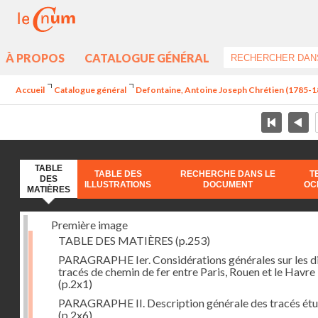
À PROPOS
CATALOGUE GÉNÉRAL
Accueil
Catalogue général
Defontaine, Antoine Joseph Chrétien (1785-185
TABLE
TABLE DES
RECHERCHE DANS LE
T
DES
ILLUSTRATIONS
DOCUMENT
OC
MATIÈRES
Première image
TABLE DES MATIÈRES
(p.253)
PARAGRAPHE Ier. Considérations générales sur les d
tracés de chemin de fer entre Paris, Rouen et le Havre
(p.2x1)
PARAGRAPHE II. Description générale des tracés étu
(p.2x6)