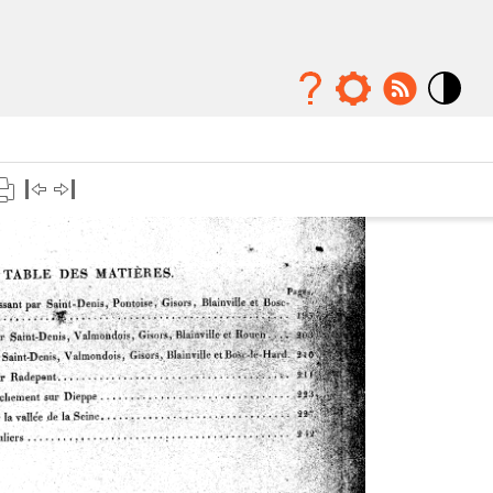
Mode
contraste
élévé