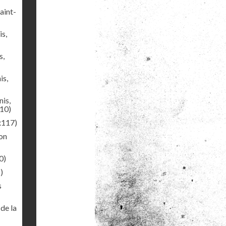
aint-
s,
s,
is,
is,
10)
x117)
on
0)
)
s
de la