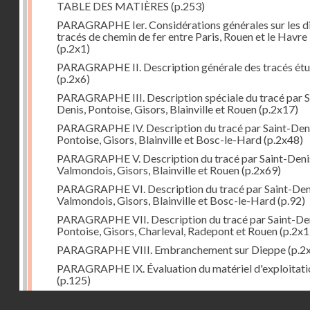
TABLE DES MATIÈRES
(p.253)
PARAGRAPHE Ier. Considérations générales sur les d
tracés de chemin de fer entre Paris, Rouen et le Havre
(p.2x1)
PARAGRAPHE II. Description générale des tracés étu
(p.2x6)
PARAGRAPHE III. Description spéciale du tracé par S
Denis, Pontoise, Gisors, Blainville et Rouen
(p.2x17)
PARAGRAPHE IV. Description du tracé par Saint-Deni
Pontoise, Gisors, Blainville et Bosc-le-Hard
(p.2x48)
PARAGRAPHE V. Description du tracé par Saint-Deni
Valmondois, Gisors, Blainville et Rouen
(p.2x69)
PARAGRAPHE VI. Description du tracé par Saint-Den
Valmondois, Gisors, Blainville et Bosc-le-Hard
(p.92)
PARAGRAPHE VII. Description du tracé par Saint-Den
Pontoise, Gisors, Charleval, Radepont et Rouen
(p.2x1
PARAGRAPHE VIII. Embranchement sur Dieppe
(p.2
PARAGRAPHE IX. Évaluation du matériel d'exploitati
(p.125)
PARAGRAPHE X. Embranchement sur Pontoise
(p.13
Droits réservés - CNAM