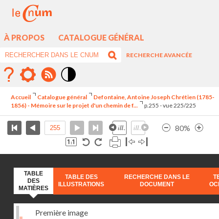
À PROPOS
CATALOGUE GÉNÉRAL
RECHERCHE AVANCÉE
Mode
contraste
Accueil
Catalogue général
Defontaine, Antoine Joseph Chrétien (1785-
élévé
1856) - Mémoire sur le projet d'un chemin de f...
p.255 - vue 225/225
80%
TABLE
TABLE DES
RECHERCHE DANS LE
T
DES
ILLUSTRATIONS
DOCUMENT
OC
MATIÈRES
Première image