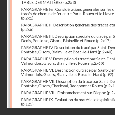
TABLE DES MATIÈRES
(p.253)
PARAGRAPHE Ier. Considérations générales sur les d
tracés de chemin de fer entre Paris, Rouen et le Havre
(p.2x1)
PARAGRAPHE II. Description générale des tracés étu
(p.2x6)
PARAGRAPHE III. Description spéciale du tracé par S
Denis, Pontoise, Gisors, Blainville et Rouen
(p.2x17)
PARAGRAPHE IV. Description du tracé par Saint-Deni
Pontoise, Gisors, Blainville et Bosc-le-Hard
(p.2x48)
PARAGRAPHE V. Description du tracé par Saint-Deni
Valmondois, Gisors, Blainville et Rouen
(p.2x69)
PARAGRAPHE VI. Description du tracé par Saint-Den
Valmondois, Gisors, Blainville et Bosc-le-Hard
(p.92)
PARAGRAPHE VII. Description du tracé par Saint-Den
Pontoise, Gisors, Charleval, Radepont et Rouen
(p.2x1
PARAGRAPHE VIII. Embranchement sur Dieppe
(p.2
PARAGRAPHE IX. Évaluation du matériel d'exploitati
(p.125)
PARAGRAPHE X. Embranchement sur Pontoise
(p.13
Droits réservés - CNAM