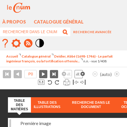
À PROPOS
CATALOGUE GÉNÉRAL
RECHERCHE AVANCÉE
Mode
contraste
Accueil
Catalogue général
Deidier, Abbé (1698-1746) - Le parfait
élévé
ingénieur françois, ou la fortification offensiv...
n.n. - vue 1/408
(auto)
TABLE
TABLE DES
RECHERCHE DANS LE
T
DES
ILLUSTRATIONS
DOCUMENT
OC
MATIÈRES
Première image