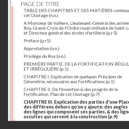
PAGE DE TITRE
TABLE DES CHAPITRES ET DES MATIÈRES contenu
cet Ouvrage
(n.n.)
A Monsieur de Valliere, Lieutenant-Général des armée
Roy, Grand-Croix de l'Ordre royal-militaire de Saint-L
et Directeur général des écoles d'artillerie
(p.r3)
Préface
(p.r5)
Approbation
(n.n.)
Privilège du Roy
(n.n.)
PREMIÈRE PARTIE. DE LA FORTIFICATION RÉGUL
ET IRRÉGULIÈRE
(p.1)
CHAPITRE I. Explication de quelques Principes de
Géométrie, nécessaires aux Fortifications
(p.1)
CHAPITRE II. De l'Invention & des progrès de la
Fortification. Plan de cet Ouvrage
(p.7)
CHAPITRE III. Explication des parties d'une Plac
des différens dehors qu'on y ajoute; des angles
des lignes qui composent ses parties, & des lign
occultes qui servent à la construction
(p.9)
Des lignes & des angles qui composent les parties d'
Droits réservés - CNAM
Place
(p.11)