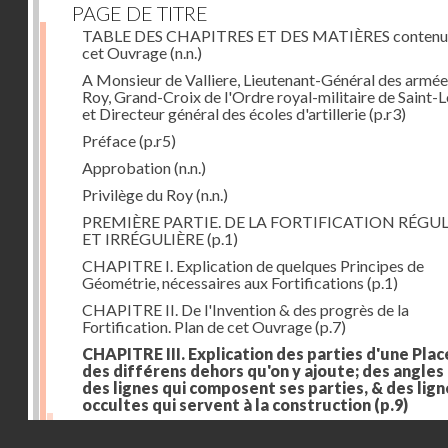
PAGE DE TITRE
TABLE DES CHAPITRES ET DES MATIÈRES contenu
cet Ouvrage
(n.n.)
A Monsieur de Valliere, Lieutenant-Général des armée
Roy, Grand-Croix de l'Ordre royal-militaire de Saint-L
et Directeur général des écoles d'artillerie
(p.r3)
Préface
(p.r5)
Approbation
(n.n.)
Privilège du Roy
(n.n.)
PREMIÈRE PARTIE. DE LA FORTIFICATION RÉGUL
ET IRRÉGULIÈRE
(p.1)
CHAPITRE I. Explication de quelques Principes de
Géométrie, nécessaires aux Fortifications
(p.1)
CHAPITRE II. De l'Invention & des progrès de la
Fortification. Plan de cet Ouvrage
(p.7)
CHAPITRE III. Explication des parties d'une Plac
des différens dehors qu'on y ajoute; des angles
des lignes qui composent ses parties, & des lign
occultes qui servent à la construction
(p.9)
Des lignes & des angles qui composent les parties d'
Droits réservés - CNAM
Place
(p.11)