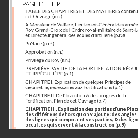
PAGE DE TITRE
TABLE DES CHAPITRES ET DES MATIÈRES contenu
cet Ouvrage
(n.n.)
A Monsieur de Valliere, Lieutenant-Général des armée
Roy, Grand-Croix de l'Ordre royal-militaire de Saint-L
et Directeur général des écoles d'artillerie
(p.r3)
Préface
(p.r5)
Approbation
(n.n.)
Privilège du Roy
(n.n.)
PREMIÈRE PARTIE. DE LA FORTIFICATION RÉGUL
ET IRRÉGULIÈRE
(p.1)
CHAPITRE I. Explication de quelques Principes de
Géométrie, nécessaires aux Fortifications
(p.1)
CHAPITRE II. De l'Invention & des progrès de la
Fortification. Plan de cet Ouvrage
(p.7)
CHAPITRE III. Explication des parties d'une Plac
des différens dehors qu'on y ajoute; des angles
des lignes qui composent ses parties, & des lign
occultes qui servent à la construction
(p.9)
Des lignes & des angles qui composent les parties d'
Droits réservés - CNAM
Place
(p.11)