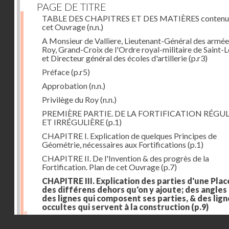
PAGE DE TITRE
TABLE DES CHAPITRES ET DES MATIÈRES contenu
cet Ouvrage
(n.n.)
A Monsieur de Valliere, Lieutenant-Général des armée
Roy, Grand-Croix de l'Ordre royal-militaire de Saint-L
et Directeur général des écoles d'artillerie
(p.r3)
Préface
(p.r5)
Approbation
(n.n.)
Privilège du Roy
(n.n.)
PREMIÈRE PARTIE. DE LA FORTIFICATION RÉGUL
ET IRRÉGULIÈRE
(p.1)
CHAPITRE I. Explication de quelques Principes de
Géométrie, nécessaires aux Fortifications
(p.1)
CHAPITRE II. De l'Invention & des progrès de la
Fortification. Plan de cet Ouvrage
(p.7)
CHAPITRE III. Explication des parties d'une Plac
des différens dehors qu'on y ajoute; des angles
des lignes qui composent ses parties, & des lign
occultes qui servent à la construction
(p.9)
Des lignes & des angles qui composent les parties d'
Droits réservés - CNAM
Place
(p.11)