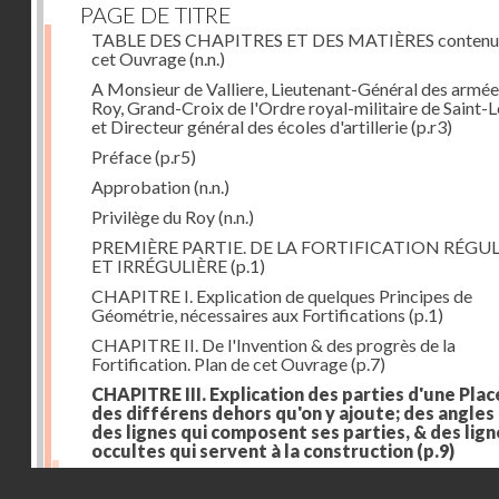
PAGE DE TITRE
TABLE DES CHAPITRES ET DES MATIÈRES contenu
cet Ouvrage
(n.n.)
A Monsieur de Valliere, Lieutenant-Général des armée
Roy, Grand-Croix de l'Ordre royal-militaire de Saint-L
et Directeur général des écoles d'artillerie
(p.r3)
Préface
(p.r5)
Approbation
(n.n.)
Privilège du Roy
(n.n.)
PREMIÈRE PARTIE. DE LA FORTIFICATION RÉGUL
ET IRRÉGULIÈRE
(p.1)
CHAPITRE I. Explication de quelques Principes de
Géométrie, nécessaires aux Fortifications
(p.1)
CHAPITRE II. De l'Invention & des progrès de la
Fortification. Plan de cet Ouvrage
(p.7)
CHAPITRE III. Explication des parties d'une Plac
des différens dehors qu'on y ajoute; des angles
des lignes qui composent ses parties, & des lign
occultes qui servent à la construction
(p.9)
Des lignes & des angles qui composent les parties d'
Droits réservés - CNAM
Place
(p.11)