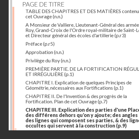
PAGE DE TITRE
TABLE DES CHAPITRES ET DES MATIÈRES contenu
cet Ouvrage
(n.n.)
A Monsieur de Valliere, Lieutenant-Général des armée
Roy, Grand-Croix de l'Ordre royal-militaire de Saint-L
et Directeur général des écoles d'artillerie
(p.r3)
Préface
(p.r5)
Approbation
(n.n.)
Privilège du Roy
(n.n.)
PREMIÈRE PARTIE. DE LA FORTIFICATION RÉGUL
ET IRRÉGULIÈRE
(p.1)
CHAPITRE I. Explication de quelques Principes de
Géométrie, nécessaires aux Fortifications
(p.1)
CHAPITRE II. De l'Invention & des progrès de la
Fortification. Plan de cet Ouvrage
(p.7)
CHAPITRE III. Explication des parties d'une Plac
des différens dehors qu'on y ajoute; des angles
des lignes qui composent ses parties, & des lign
occultes qui servent à la construction
(p.9)
Des lignes & des angles qui composent les parties d'
Droits réservés - CNAM
Place
(p.11)