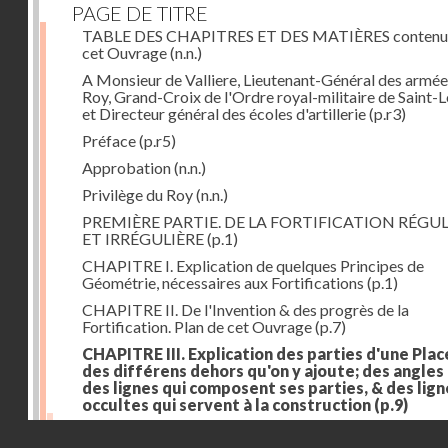
PAGE DE TITRE
TABLE DES CHAPITRES ET DES MATIÈRES contenu
cet Ouvrage
(n.n.)
A Monsieur de Valliere, Lieutenant-Général des armée
Roy, Grand-Croix de l'Ordre royal-militaire de Saint-L
et Directeur général des écoles d'artillerie
(p.r3)
Préface
(p.r5)
Approbation
(n.n.)
Privilège du Roy
(n.n.)
PREMIÈRE PARTIE. DE LA FORTIFICATION RÉGUL
ET IRRÉGULIÈRE
(p.1)
CHAPITRE I. Explication de quelques Principes de
Géométrie, nécessaires aux Fortifications
(p.1)
CHAPITRE II. De l'Invention & des progrès de la
Fortification. Plan de cet Ouvrage
(p.7)
CHAPITRE III. Explication des parties d'une Plac
des différens dehors qu'on y ajoute; des angles
des lignes qui composent ses parties, & des lign
occultes qui servent à la construction
(p.9)
Des lignes & des angles qui composent les parties d'
Droits réservés - CNAM
Place
(p.11)