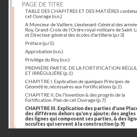
PAGE DE TITRE
TABLE DES CHAPITRES ET DES MATIÈRES contenu
cet Ouvrage
(n.n.)
A Monsieur de Valliere, Lieutenant-Général des armée
Roy, Grand-Croix de l'Ordre royal-militaire de Saint-L
et Directeur général des écoles d'artillerie
(p.r3)
Préface
(p.r5)
Approbation
(n.n.)
Privilège du Roy
(n.n.)
PREMIÈRE PARTIE. DE LA FORTIFICATION RÉGUL
ET IRRÉGULIÈRE
(p.1)
CHAPITRE I. Explication de quelques Principes de
Géométrie, nécessaires aux Fortifications
(p.1)
CHAPITRE II. De l'Invention & des progrès de la
Fortification. Plan de cet Ouvrage
(p.7)
CHAPITRE III. Explication des parties d'une Plac
des différens dehors qu'on y ajoute; des angles
des lignes qui composent ses parties, & des lign
occultes qui servent à la construction
(p.9)
Des lignes & des angles qui composent les parties d'
Droits réservés - CNAM
Place
(p.11)