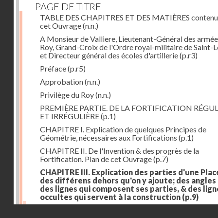
PAGE DE TITRE
TABLE DES CHAPITRES ET DES MATIÈRES contenu
cet Ouvrage
(n.n.)
A Monsieur de Valliere, Lieutenant-Général des armée
Roy, Grand-Croix de l'Ordre royal-militaire de Saint-L
et Directeur général des écoles d'artillerie
(p.r3)
Préface
(p.r5)
Approbation
(n.n.)
Privilège du Roy
(n.n.)
PREMIÈRE PARTIE. DE LA FORTIFICATION RÉGUL
ET IRRÉGULIÈRE
(p.1)
CHAPITRE I. Explication de quelques Principes de
Géométrie, nécessaires aux Fortifications
(p.1)
CHAPITRE II. De l'Invention & des progrès de la
Fortification. Plan de cet Ouvrage
(p.7)
CHAPITRE III. Explication des parties d'une Plac
des différens dehors qu'on y ajoute; des angles
des lignes qui composent ses parties, & des lign
occultes qui servent à la construction
(p.9)
Des lignes & des angles qui composent les parties d'
Droits réservés - CNAM
Place
(p.11)