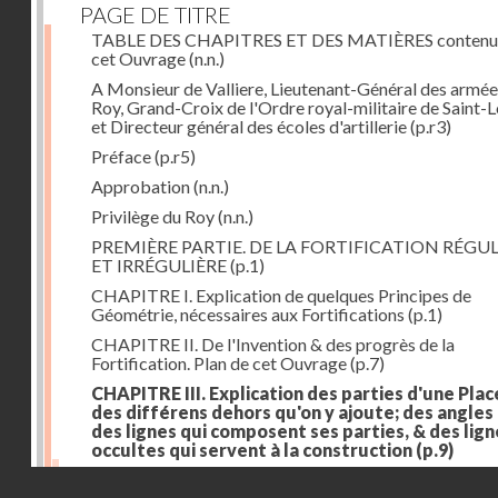
PAGE DE TITRE
TABLE DES CHAPITRES ET DES MATIÈRES contenu
cet Ouvrage
(n.n.)
A Monsieur de Valliere, Lieutenant-Général des armée
Roy, Grand-Croix de l'Ordre royal-militaire de Saint-L
et Directeur général des écoles d'artillerie
(p.r3)
Préface
(p.r5)
Approbation
(n.n.)
Privilège du Roy
(n.n.)
PREMIÈRE PARTIE. DE LA FORTIFICATION RÉGUL
ET IRRÉGULIÈRE
(p.1)
CHAPITRE I. Explication de quelques Principes de
Géométrie, nécessaires aux Fortifications
(p.1)
CHAPITRE II. De l'Invention & des progrès de la
Fortification. Plan de cet Ouvrage
(p.7)
CHAPITRE III. Explication des parties d'une Plac
des différens dehors qu'on y ajoute; des angles
des lignes qui composent ses parties, & des lign
occultes qui servent à la construction
(p.9)
Des lignes & des angles qui composent les parties d'
Droits réservés - CNAM
Place
(p.11)