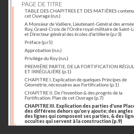
PAGE DE TITRE
TABLE DES CHAPITRES ET DES MATIÈRES contenu
cet Ouvrage
(n.n.)
A Monsieur de Valliere, Lieutenant-Général des armée
Roy, Grand-Croix de l'Ordre royal-militaire de Saint-L
et Directeur général des écoles d'artillerie
(p.r3)
Préface
(p.r5)
Approbation
(n.n.)
Privilège du Roy
(n.n.)
PREMIÈRE PARTIE. DE LA FORTIFICATION RÉGUL
ET IRRÉGULIÈRE
(p.1)
CHAPITRE I. Explication de quelques Principes de
Géométrie, nécessaires aux Fortifications
(p.1)
CHAPITRE II. De l'Invention & des progrès de la
Fortification. Plan de cet Ouvrage
(p.7)
CHAPITRE III. Explication des parties d'une Plac
des différens dehors qu'on y ajoute; des angles
des lignes qui composent ses parties, & des lign
occultes qui servent à la construction
(p.9)
Des lignes & des angles qui composent les parties d'
Droits réservés - CNAM
Place
(p.11)