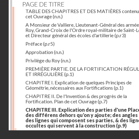
PAGE DE TITRE
TABLE DES CHAPITRES ET DES MATIÈRES contenu
cet Ouvrage
(n.n.)
A Monsieur de Valliere, Lieutenant-Général des armée
Roy, Grand-Croix de l'Ordre royal-militaire de Saint-L
et Directeur général des écoles d'artillerie
(p.r3)
Préface
(p.r5)
Approbation
(n.n.)
Privilège du Roy
(n.n.)
PREMIÈRE PARTIE. DE LA FORTIFICATION RÉGUL
ET IRRÉGULIÈRE
(p.1)
CHAPITRE I. Explication de quelques Principes de
Géométrie, nécessaires aux Fortifications
(p.1)
CHAPITRE II. De l'Invention & des progrès de la
Fortification. Plan de cet Ouvrage
(p.7)
CHAPITRE III. Explication des parties d'une Plac
des différens dehors qu'on y ajoute; des angles
des lignes qui composent ses parties, & des lign
occultes qui servent à la construction
(p.9)
Des lignes & des angles qui composent les parties d'
Droits réservés - CNAM
Place
(p.11)