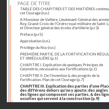
PAGE DE TITRE
TABLE DES CHAPITRES ET DES MATIÈRES contenu
cet Ouvrage
(n.n.)
A Monsieur de Valliere, Lieutenant-Général des armée
Roy, Grand-Croix de l'Ordre royal-militaire de Saint-L
et Directeur général des écoles d'artillerie
(p.r3)
Préface
(p.r5)
Approbation
(n.n.)
Privilège du Roy
(n.n.)
PREMIÈRE PARTIE. DE LA FORTIFICATION RÉGUL
ET IRRÉGULIÈRE
(p.1)
CHAPITRE I. Explication de quelques Principes de
Géométrie, nécessaires aux Fortifications
(p.1)
CHAPITRE II. De l'Invention & des progrès de la
Fortification. Plan de cet Ouvrage
(p.7)
CHAPITRE III. Explication des parties d'une Plac
des différens dehors qu'on y ajoute; des angles
des lignes qui composent ses parties, & des lign
occultes qui servent à la construction
(p.9)
Des lignes & des angles qui composent les parties d'
Droits réservés - CNAM
Place
(p.11)