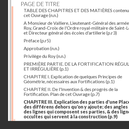
PAGE DE TITRE
TABLE DES CHAPITRES ET DES MATIÈRES contenu
cet Ouvrage
(n.n.)
A Monsieur de Valliere, Lieutenant-Général des armée
Roy, Grand-Croix de l'Ordre royal-militaire de Saint-L
et Directeur général des écoles d'artillerie
(p.r3)
Préface
(p.r5)
Approbation
(n.n.)
Privilège du Roy
(n.n.)
PREMIÈRE PARTIE. DE LA FORTIFICATION RÉGUL
ET IRRÉGULIÈRE
(p.1)
CHAPITRE I. Explication de quelques Principes de
Géométrie, nécessaires aux Fortifications
(p.1)
CHAPITRE II. De l'Invention & des progrès de la
Fortification. Plan de cet Ouvrage
(p.7)
CHAPITRE III. Explication des parties d'une Plac
des différens dehors qu'on y ajoute; des angles
des lignes qui composent ses parties, & des lign
occultes qui servent à la construction
(p.9)
Des lignes & des angles qui composent les parties d'
Droits réservés - CNAM
Place
(p.11)